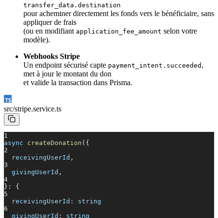
transfer_data.destination
pour acheminer directement les fonds vers le bénéficiaire, sans
appliquer de frais
(ou en modifiant
selon votre
application_fee_amount
modèle).
Webhooks Stripe
Un endpoint sécurisé capte
,
payment_intent.succeeded
met à jour le montant du don
et valide la transaction dans Prisma.
src/
stripe.service.ts
1
async
createDonation
({
2
receivingUserId
,
3
givingUserId
,
4
}: {
5
receivingUserId: string
6
givingUserId
:
string