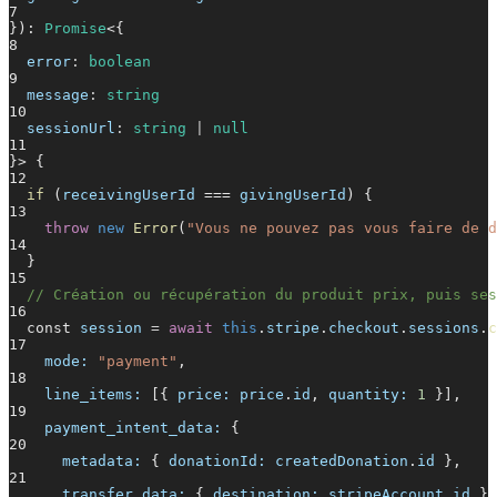
7
}):
Promise
<{
8
error
:
boolean
9
message
:
string
10
sessionUrl
:
string
|
null
11
}> {
12
if
(
receivingUserId
===
givingUserId
) {
13
throw
new
Error
(
"Vous ne pouvez pas vous faire de d
14
}
15
// Création ou récupération du produit prix, puis ses
16
const
session
=
await
this
.
stripe
.
checkout
.
sessions
.
c
17
mode:
"payment"
,
18
line_items:
[{
price: price
.
id
,
quantity:
1
}],
19
payment_intent_data:
{
20
metadata:
{
donationId: createdDonation
.
id
},
21
transfer_data:
{
destination: stripeAccount
.
id
},