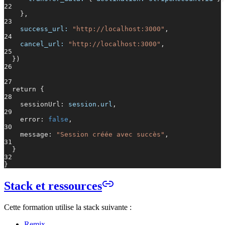
22
},
23
success_url:
"http://localhost:3000"
,
24
cancel_url:
"http://localhost:3000"
,
25
})
26
27
return {
28
sessionUrl:
session
.
url
,
29
error:
false
,
30
message:
"Session créée avec succès"
,
31
}
32
}
Stack et ressources
Cette formation utilise la stack suivante :
Remix