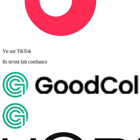
Vu sur TikTok
Ils m'ont fait confiance