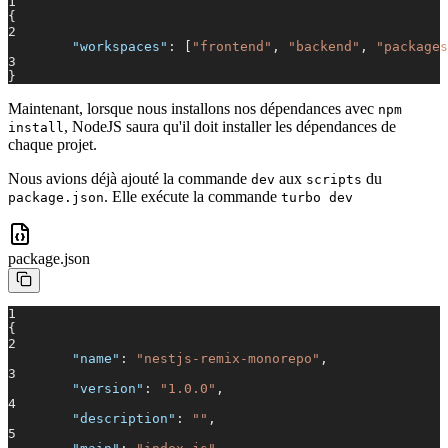
1
{
2
"workspaces"
: [
"frontend"
,
"backend"
,
"packages
3
}
Maintenant, lorsque nous installons nos dépendances avec
npm
, NodeJS saura qu'il doit installer les dépendances de
install
chaque projet.
Nous avions déjà ajouté la commande
aux
du
dev
scripts
. Elle exécute la commande
package.json
turbo dev
package.json
1
{
2
"name"
:
"nestjs-remix-monorepo"
,
3
"version"
:
"1.0.0"
,
4
"description"
:
""
,
5