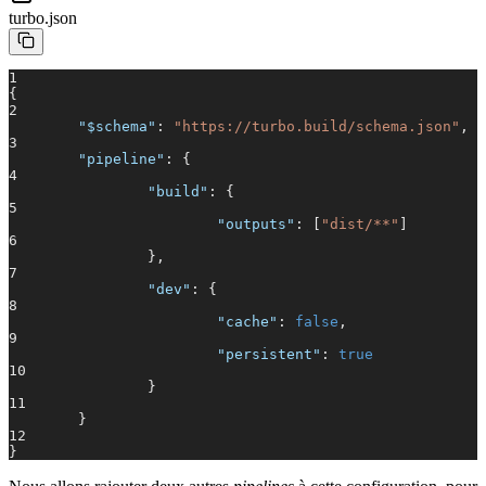
turbo.json
1
{
2
"$schema"
:
"https://turbo.build/schema.json"
,
3
"pipeline"
: {
4
"build"
: {
5
"outputs"
: [
"dist/**"
]
6
},
7
"dev"
: {
8
"cache"
:
false
,
9
"persistent"
:
true
10
}
11
}
12
}