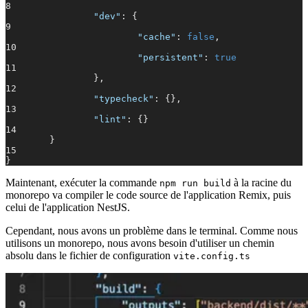
8
"dev"
: {
9
"cache"
:
false
,
10
"persistent"
:
true
11
},
12
"typecheck"
: {},
13
"lint"
: {}
14
}
15
}
Maintenant, exécuter la commande
à la racine du
npm run build
monorepo va compiler le code source de l'application Remix, puis
celui de l'application NestJS.
Cependant, nous avons un problème dans le terminal. Comme nous
utilisons un monorepo, nous avons besoin d'utiliser un chemin
absolu dans le fichier de configuration
vite.config.ts