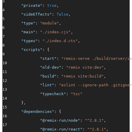
3
"private"
:
true
,
4
"sideEffects"
:
false
,
5
"type"
:
"module"
,
6
"main"
:
"./index.cjs"
,
7
"types"
:
"./index.d.cts"
,
8
"scripts"
: {
9
"start"
:
"remix-serve ./build/server/in
10
"old-dev"
:
"remix vite:dev"
,
11
"build"
:
"remix vite:build"
,
12
"lint"
:
"eslint --ignore-path .gitignor
13
"typecheck"
:
"tsc"
14
},
15
"dependencies"
: {
16
"@remix-run/node"
:
"^2.8.1"
,
17
"@remix-run/react"
:
"^2.8.1"
,