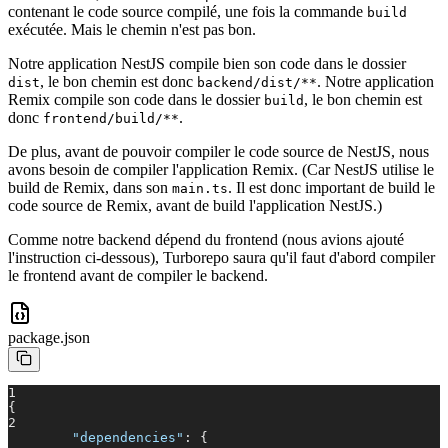
contenant le code source compilé, une fois la commande
build
exécutée. Mais le chemin n'est pas bon.
Notre application NestJS compile bien son code dans le dossier
, le bon chemin est donc
. Notre application
dist
backend/dist/**
Remix compile son code dans le dossier
, le bon chemin est
build
donc
.
frontend/build/**
De plus, avant de pouvoir compiler le code source de NestJS, nous
avons besoin de compiler l'application Remix. (Car NestJS utilise le
build de Remix, dans son
. Il est donc important de build le
main.ts
code source de Remix, avant de build l'application NestJS.)
Comme notre backend dépend du frontend (nous avions ajouté
l'instruction ci-dessous), Turborepo saura qu'il faut d'abord compiler
le frontend avant de compiler le backend.
package.json
1
{
2
"dependencies"
: {