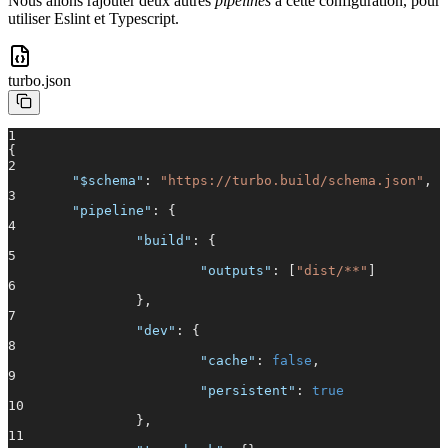
Nous allons rajouter deux autres
pipelines
à cette configuration, pour
utiliser Eslint et Typescript.
turbo.json
1
{
2
"$schema"
:
"https://turbo.build/schema.json"
,
3
"pipeline"
: {
4
"build"
: {
5
"outputs"
: [
"dist/**"
]
6
},
7
"dev"
: {
8
"cache"
:
false
,
9
"persistent"
:
true
10
},
11