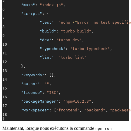
5
"main"
:
"index.js"
,
6
"scripts"
: {
7
"test"
:
"echo
\"
Error: no test specifie
8
"build"
:
"turbo build"
,
9
"dev"
:
"turbo dev"
,
10
"typecheck"
:
"turbo typecheck"
,
11
"lint"
:
"turbo lint"
12
},
13
"keywords"
: [],
14
"author"
:
""
,
15
"license"
:
"ISC"
,
16
"packageManager"
:
"npm@10.2.3"
,
17
"workspaces"
: [
"frontend"
,
"backend"
,
"packages
18
}
Maintenant, lorsque nous exécutons la commande
npm run