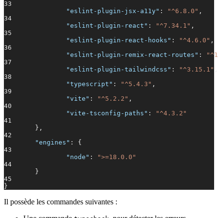
33
"eslint-plugin-jsx-a11y"
:
"^6.8.0"
,
34
"eslint-plugin-react"
:
"^7.34.1"
,
35
"eslint-plugin-react-hooks"
:
"^4.6.0"
,
36
"eslint-plugin-remix-react-routes"
:
"^1
37
"eslint-plugin-tailwindcss"
:
"^3.15.1"
,
38
"typescript"
:
"^5.4.3"
,
39
"vite"
:
"^5.2.2"
,
40
"vite-tsconfig-paths"
:
"^4.3.2"
41
},
42
"engines"
: {
43
"node"
:
">=18.0.0"
44
}
45
}
Il possède les commandes suivantes :