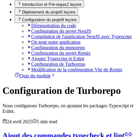
Introduction et Pré-requis
2
leçon
s
Déploiement du projet
5
leçon
s
Configuration du projet
9
leçon
s
Démonstration du code
Configuration du projet NestJS
Compilation de l'application NestJS avec Typescript
On teste notre application
Configuration du monorepo
Configuration du projet Remix
Ajouter Typescript et Eslint
Configuration de Turborepo
Modification de la configuration Vite de Remix
Quiz du module
Configuration de Turborepo
Nous configurons Turborepo, en ajoutant les packages Typescript et
Eslint.
24 avril 2025
5 min read
Ajout des commandes typecheck et lint