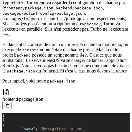
, Turborepo va regarder la configuration de chaque projet
typecheck
(
,
,
frontend/package.json
backend/package.json
,
packages/eslint-config/package.json
respectivements).
packages/typescript-config/package.json
Si ces projets possèdent un script nommé
, Turbo va
typecheck
l'exécuter en parallèle. S'ils n'en possèdent pas, Turbo ne l'exécutera
pas.
En lançant la commande
à la racine du monorepo, on
npm run dev
exécute le
nommé
de chaque projet. Mais seul le
scripts
dev
projet
possède un script nommé
. C'est ce que nous
backend
dev
souhaitons : Le serveur NestJS va se charger de lancer l'application
Remix.js. Nous n'avons pas besoin d'avoir une commande
dans
dev
le
du frontend. Si c'est le cas, nous devons la retirer.
package.json
Pour rappel, voici notre
.
package.json
frontend/
package.json
1
{
2
"name"
:
"@virgile/frontend"
,