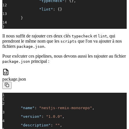
"typecheck"
: {},
12
"lint"
: {}
13
}
14
}
Il nous suffit de rajouter ces deux clés
et
, qui
typecheck
lint
prendront le même nom que les
que l'on va ajouter à nos
scripts
fichiers
.
package.json
Pour exécuter ces pipelines, nous devons aussi les rajouter au fichier
principal :
package.json
package.json
1
{
2
"name"
:
"nestjs-remix-monorepo"
,
3
"version"
:
"1.0.0"
,
4
"description"
:
""
,