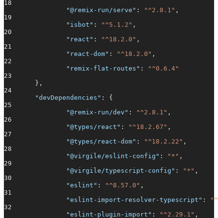
18
"@remix-run/serve"
:
"^2.8.1"
,
19
"isbot"
:
"^5.1.2"
,
20
"react"
:
"^18.2.0"
,
21
"react-dom"
:
"^18.2.0"
,
22
"remix-flat-routes"
:
"^0.6.4"
23
},
24
"devDependencies"
: {
25
"@remix-run/dev"
:
"^2.8.1"
,
26
"@types/react"
:
"^18.2.67"
,
27
"@types/react-dom"
:
"^18.2.22"
,
28
"@virgile/eslint-config"
:
"*"
,
29
"@virgile/typescript-config"
:
"*"
,
30
"eslint"
:
"^8.57.0"
,
31
"eslint-import-resolver-typescript"
:
"^
32
"eslint-plugin-import"
:
"^2.29.1"
,