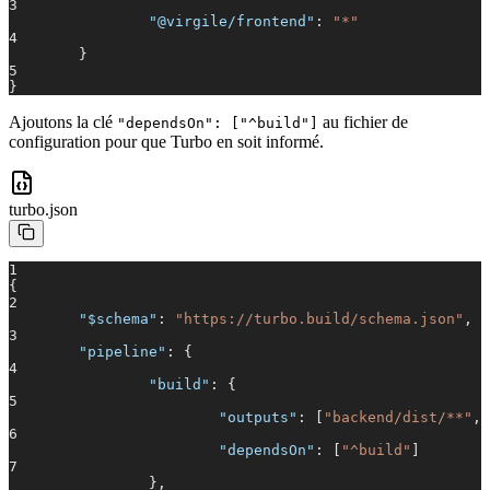
3
"@virgile/frontend"
:
"*"
4
}
5
}
Ajoutons la clé
au fichier de
"dependsOn": ["^build"]
configuration pour que Turbo en soit informé.
turbo.json
1
{
2
"$schema"
:
"https://turbo.build/schema.json"
,
3
"pipeline"
: {
4
"build"
: {
5
"outputs"
: [
"backend/dist/**"
,
6
"dependsOn"
: [
"^build"
]
7
},