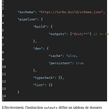
1
{
2
"$schema"
:
"https://turbo.build/schema.json"
,
3
"pipeline"
: {
4
"build"
: {
5
"outputs"
: [
"dist/**"
]
// <= Ce
6
},
7
"dev"
: {
8
"cache"
:
false
,
9
"persistent"
:
true
10
},
11
"typecheck"
: {},
12
"lint"
: {}
13
}
14
}
Effectivement, l'instruction
défini un tableau de dossiers
outputs