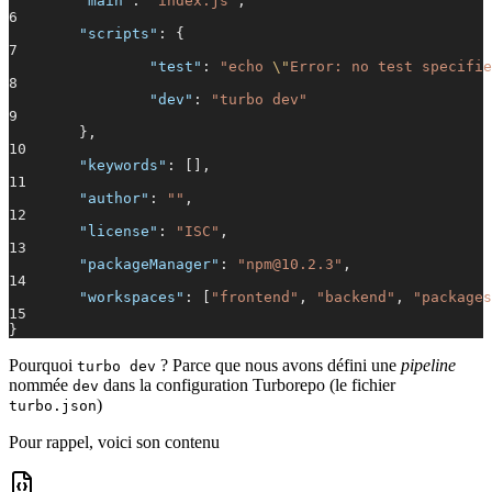
"main"
:
"index.js"
,
6
"scripts"
: {
7
"test"
:
"echo
\"
Error: no test specifie
8
"dev"
:
"turbo dev"
9
},
10
"keywords"
: [],
11
"author"
:
""
,
12
"license"
:
"ISC"
,
13
"packageManager"
:
"npm@10.2.3"
,
14
"workspaces"
: [
"frontend"
,
"backend"
,
"packages
15
}
Pourquoi
? Parce que nous avons défini une
pipeline
turbo dev
nommée
dans la configuration Turborepo (le fichier
dev
)
turbo.json
Pour rappel, voici son contenu