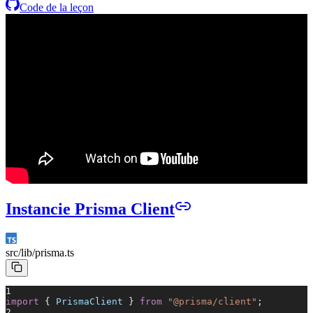
Code de la leçon
Instancie Prisma Client
src/lib/
prisma.ts
1
import
{
PrismaClient
}
from
"@prisma/client"
;
2