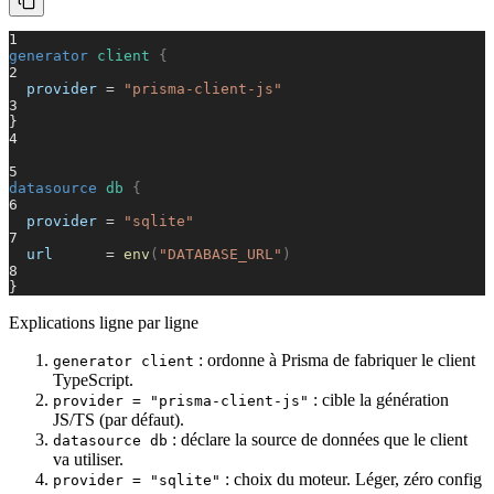
1
generator
client
{
2
provider
=
"prisma-client-js"
3
}
4
5
datasource
db
{
6
provider
=
"sqlite"
7
url
=
env
(
"DATABASE_URL"
)
8
}
Explications ligne par ligne
: ordonne à Prisma de fabriquer le client
generator client
TypeScript.
: cible la génération
provider = "prisma-client-js"
JS/TS (par défaut).
: déclare la source de données que le client
datasource db
va utiliser.
: choix du moteur. Léger, zéro config
provider = "sqlite"