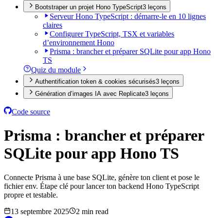
Bootstraper un projet Hono TypeScript
3
leçon
s
Serveur Hono TypeScript : démarre-le en 10 lignes
claires
Configurer TypeScript, TSX et variables
d’environnement Hono
Prisma : brancher et préparer SQLite pour app Hono
TS
Quiz du module
Authentification token & cookies sécurisés
3
leçon
s
Génération d’images IA avec Replicate
3
leçon
s
Code source
Prisma : brancher et préparer
SQLite pour app Hono TS
Connecte Prisma à une base SQLite, génère ton client et pose le
fichier env. Étape clé pour lancer ton backend Hono TypeScript
propre et testable.
13 septembre 2025
2 min read