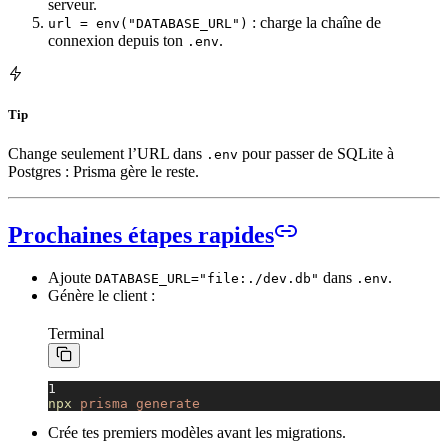
serveur.
: charge la chaîne de
url = env("DATABASE_URL")
connexion depuis ton
.
.env
Tip
Change seulement l’URL dans
pour passer de SQLite à
.env
Postgres : Prisma gère le reste.
Prochaines étapes rapides
Ajoute
dans
.
DATABASE_URL="file:./dev.db"
.env
Génère le client :
Terminal
1
npx
prisma generate
Crée tes premiers modèles avant les migrations.