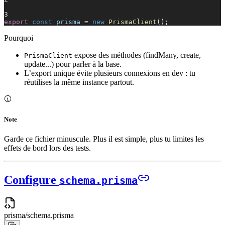
3
export
const
prisma
=
new
PrismaClient
();
Pourquoi
expose des méthodes (findMany, create,
PrismaClient
update...) pour parler à la base.
L’export unique évite plusieurs connexions en dev : tu
réutilises la même instance partout.
Note
Garde ce fichier minuscule. Plus il est simple, plus tu limites les
effets de bord lors des tests.
Configure
schema.prisma
prisma/
schema.prisma