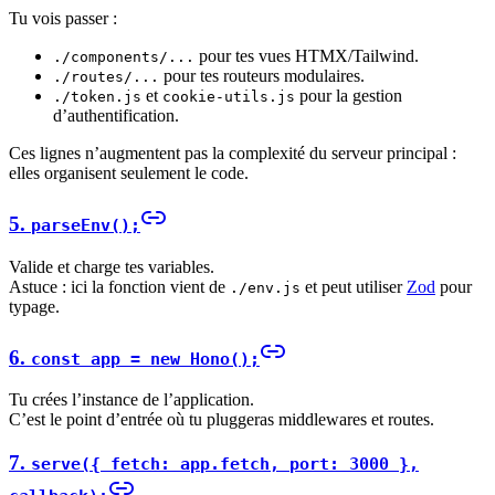
Tu vois passer :
pour tes vues HTMX/Tailwind.
./components/...
pour tes routeurs modulaires.
./routes/...
et
pour la gestion
./token.js
cookie-utils.js
d’authentification.
Ces lignes n’augmentent pas la complexité du serveur principal :
elles organisent seulement le code.
5.
parseEnv();
Valide et charge tes variables.
Astuce : ici la fonction vient de
et peut utiliser
Zod
pour
./env.js
typage.
6.
const app = new Hono();
Tu crées l’instance de l’application.
C’est le point d’entrée où tu pluggeras middlewares et routes.
7.
serve({ fetch: app.fetch, port: 3000 },