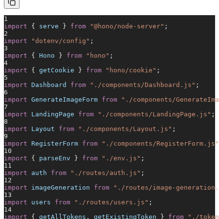
1
import
{
serve
}
from
"@hono/node-server"
;
2
import
"dotenv/config"
;
3
import
{
Hono
}
from
"hono"
;
4
import
{
getCookie
}
from
"hono/cookie"
;
5
import
Dashboard
from
"./components/Dashboard.js"
;
6
import
GenerateImageForm
from
"./components/GenerateIma
7
import
LandingPage
from
"./components/LandingPage.js"
;
8
import
Layout
from
"./components/Layout.js"
;
9
import
RegisterForm
from
"./components/RegisterForm.js"
10
import
{
parseEnv
}
from
"./env.js"
;
11
import
auth
from
"./routes/auth.js"
;
12
import
imageGeneration
from
"./routes/image-generation.
13
import
users
from
"./routes/users.js"
;
14
import
{
getAllTokens
,
getExistingToken
}
from
"./token