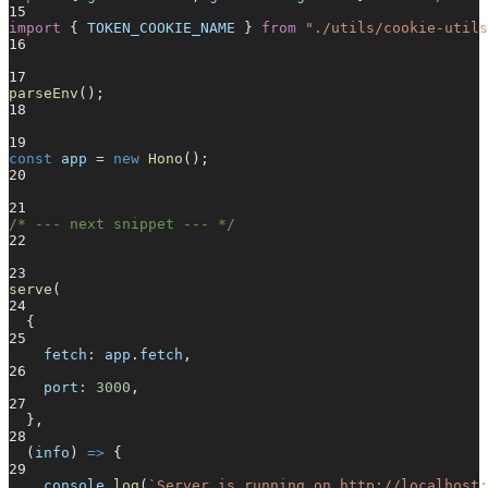
15
import
{
TOKEN_COOKIE_NAME
}
from
"./utils/cookie-utils
16
17
parseEnv
();
18
19
const
app
=
new
Hono
();
20
21
/* --- next snippet --- */
22
23
serve
(
24
{
25
fetch: app
.
fetch
,
26
port:
3000
,
27
},
28
(
info
)
=>
{
29
console
.
log
(
`Server is running on http://localhost: