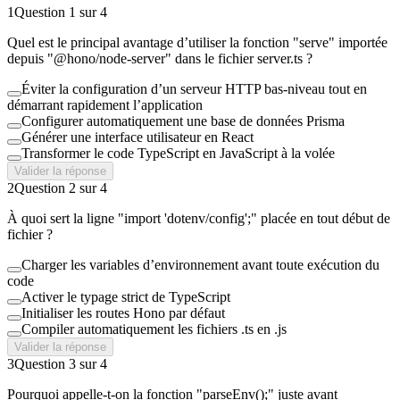
1
Question
1
sur
4
Quel est le principal avantage d’utiliser la fonction "serve" importée
depuis "@hono/node-server" dans le fichier server.ts ?
Éviter la configuration d’un serveur HTTP bas-niveau tout en
démarrant rapidement l’application
Configurer automatiquement une base de données Prisma
Générer une interface utilisateur en React
Transformer le code TypeScript en JavaScript à la volée
Valider la réponse
2
Question
2
sur
4
À quoi sert la ligne "import 'dotenv/config';" placée en tout début de
fichier ?
Charger les variables d’environnement avant toute exécution du
code
Activer le typage strict de TypeScript
Initialiser les routes Hono par défaut
Compiler automatiquement les fichiers .ts en .js
Valider la réponse
3
Question
3
sur
4
Pourquoi appelle-t-on la fonction "parseEnv();" juste avant