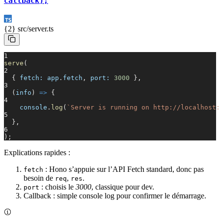
callback);
{2} src/
server.ts
1
serve
(
2
{
fetch: app
.
fetch
,
port:
3000
},
3
(
info
)
=>
{
4
console
.
log
(
`Server is running on http://localhost:
5
},
6
);
Explications rapides :
: Hono s’appuie sur l’API Fetch standard, donc pas
fetch
besoin de
,
.
req
res
: choisis le
3000
, classique pour dev.
port
Callback : simple console log pour confirmer le démarrage.