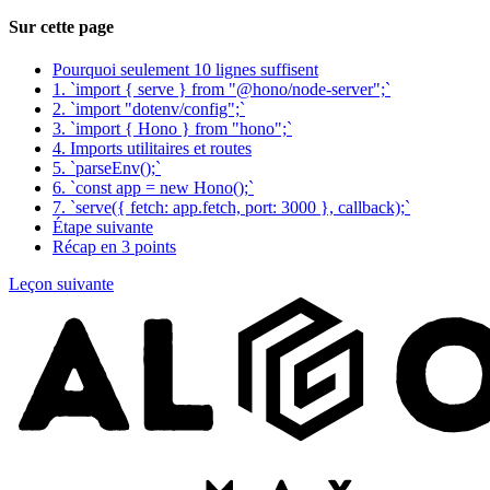
Sur cette page
Pourquoi seulement 10 lignes suffisent
1. `import { serve } from "@hono/node-server";`
2. `import "dotenv/config";`
3. `import { Hono } from "hono";`
4. Imports utilitaires et routes
5. `parseEnv();`
6. `const app = new Hono();`
7. `serve({ fetch: app.fetch, port: 3000 }, callback);`
Étape suivante
Récap en 3 points
Leçon suivante