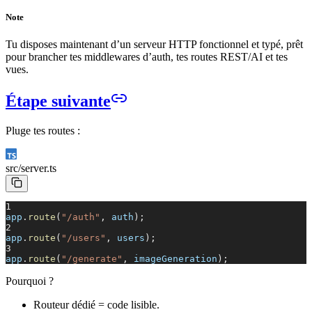
Note
Tu disposes maintenant d’un serveur HTTP fonctionnel et typé, prêt
pour brancher tes middlewares d’auth, tes routes REST/AI et tes
vues.
Étape suivante
Pluge tes routes :
src/
server.ts
1
app
.
route
(
"/auth"
,
auth
);
2
app
.
route
(
"/users"
,
users
);
3
app
.
route
(
"/generate"
,
imageGeneration
);
Pourquoi ?
Routeur dédié = code lisible.