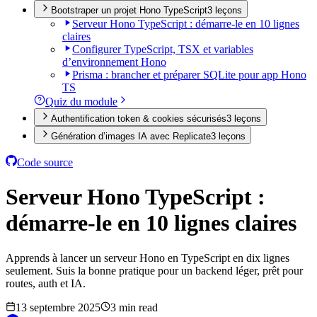
Bootstraper un projet Hono TypeScript
3
leçon
s
Serveur Hono TypeScript : démarre-le en 10 lignes
claires
Configurer TypeScript, TSX et variables
d’environnement Hono
Prisma : brancher et préparer SQLite pour app Hono
TS
Quiz du module
Authentification token & cookies sécurisés
3
leçon
s
Génération d’images IA avec Replicate
3
leçon
s
Code source
Serveur Hono TypeScript :
démarre-le en 10 lignes claires
Apprends à lancer un serveur Hono en TypeScript en dix lignes
seulement. Suis la bonne pratique pour un backend léger, prêt pour
routes, auth et IA.
13 septembre 2025
3 min read