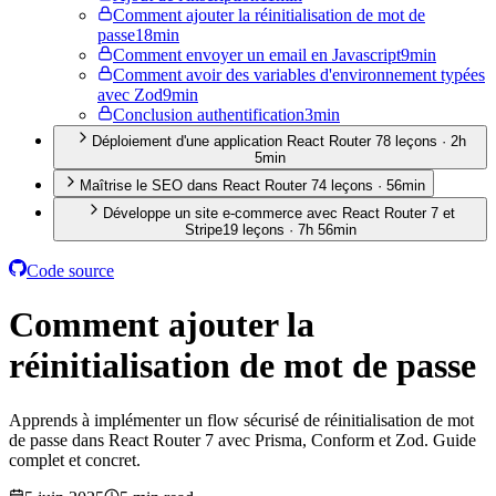
Comment ajouter la réinitialisation de mot de
passe
18min
Comment envoyer un email en Javascript
9min
Comment avoir des variables d'environnement typées
avec Zod
9min
Conclusion authentification
3min
Déploiement d'une application React Router 7
8
leçon
s
·
2h
5min
Maîtrise le SEO dans React Router 7
4
leçon
s
·
56min
Développe un site e-commerce avec React Router 7 et
Stripe
19
leçon
s
·
7h 56min
Code source
Comment ajouter la
réinitialisation de mot de passe
Apprends à implémenter un flow sécurisé de réinitialisation de mot
de passe dans React Router 7 avec Prisma, Conform et Zod. Guide
complet et concret.