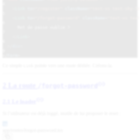
4
<
Link
to
=
"/register"
className
=
"text-xs text-sky-70
5
<
Link
to
=
"/forgot-password"
className
=
"text-xs tex
6
Mot de passe oublié ?
7
</
Link
>
8
</
div
>
9
</
Form
>
Ce simple
pointe vers une route dédiée. Créons-la.
Link
2 La route
/forgot-password
2.1 Le loader
Si l’utilisateur est déjà loggé, inutile de lui proposer le reset :
app/routes/
forgot-password.tsx