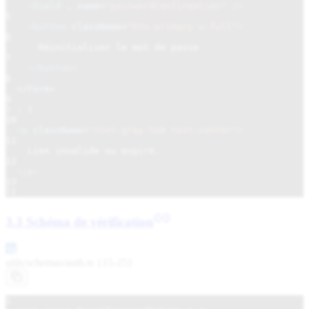
<
Field
…
name
=
"passwordConfirmation"
/>
5
<
button
className
=
"btn-primary w-full"
>
6
Réinitialiser le mot de passe
7
</
button
>
8
</
Form
>
9
)
:
(
10
<
p
className
=
"text-gray-500 text-center"
>
11
Lien invalide ou expiré.
12
</
p
>
13
)}
3.3 Schéma de vérification
utils/schemas/
auth.ts {15-25}
1