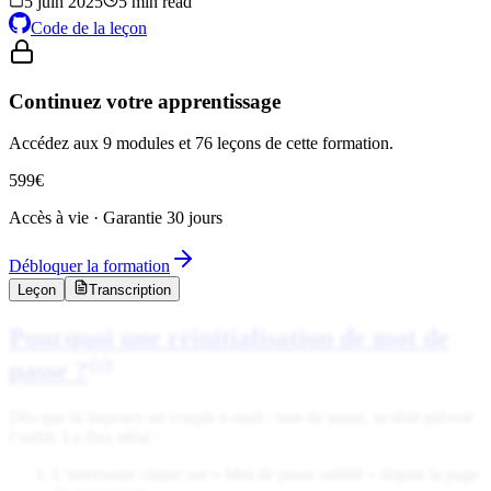
5 juin 2025
5 min read
Code de la leçon
Continuez votre apprentissage
Accédez aux 9 modules et 76 leçons de cette formation.
599
€
Accès à vie · Garantie 30 jours
Débloquer la formation
Leçon
Transcription
Pourquoi une réinitialisation de mot de
passe ?
Dès que tu imposes un couple e-mail / mot de passe, tu dois prévoir
l’oubli. Le flux idéal :
L’internaute clique sur « Mot de passe oublié » depuis la page