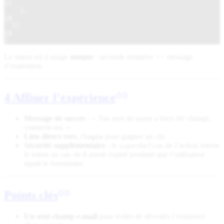
17
},
18
})
19
}
Le token est à usage
unique
: seconde tentative => message
d’expiration.
4 Affiner l’expérience
Message de succès
: « Ton mot de passe a bien été changé,
connecte-toi. »
Lien direct vers
pour gagner un clic.
/login
Sécurité supplémentaire
: le
de l’action reteste
superRefine
le token au cas où il aurait expiré pendant que l’utilisateur
tapait le formulaire.
Points clés
Un seul champ e-mail
pour éviter de dévoiler l’existence