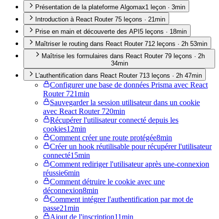
Présentation de la plateforme Algomax
1
leçon
·
3min
Introduction à React Router 7
5
leçon
s
·
21min
Prise en main et découverte des API
5
leçon
s
·
18min
Maîtriser le routing dans React Router 7
12
leçon
s
·
2h 53min
Maîtrise les formulaires dans React Router 7
9
leçon
s
·
2h
34min
L'authentification dans React Router 7
13
leçon
s
·
2h 47min
Configurer une base de données Prisma avec React
Router 7
21min
Sauvegarder la session utilisateur dans un cookie
avec React Router 7
20min
Récupérer l'utilisateur connecté depuis les
cookies
12min
Comment créer une route protégée
8min
Créer un hook réutilisable pour récupérer l'utilisateur
connecté
15min
Comment rediriger l'utilisateur après une-connexion
réussie
6min
Comment détruire le cookie avec une
déconnexion
8min
Comment intégrer l'authentification par mot de
passe
21min
Ajout de l'inscription
11min