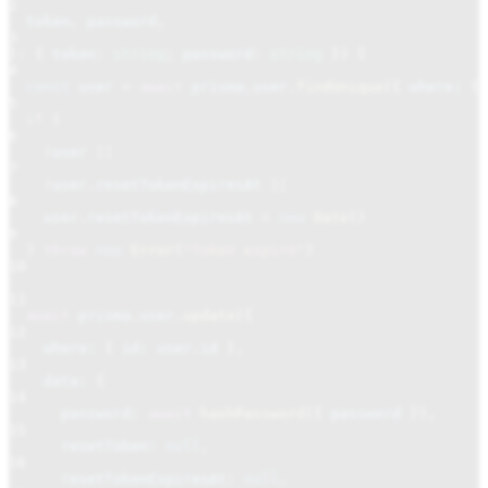
2
token
,
password
,
3
}
:
{
token
:
string
;
password
:
string
}) {
4
const
user
=
await
prisma
.
user
.
findUnique
({
where:
{
5
if
(
6
!
user
||
7
!
user
.
resetTokenExpiresAt
||
8
user
.
resetTokenExpiresAt
<
new
Date
()
9
)
throw
new
Error
(
"Token expiré"
)
10
11
await
prisma
.
user
.
update
({
12
where:
{
id: user
.
id
},
13
data:
{
14
password:
await
hashPassword
({
password
}),
15
resetToken:
null
,
16
resetTokenExpiresAt:
null
,