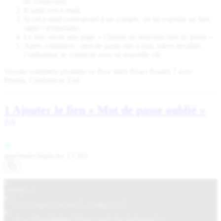
de connexion.
Il saisit son e-mail.
Si cet e-mail correspond à un compte, on lui expédie un lien
signé / temporaire.
Le lien ouvre une page « Choisis un nouveau mot de passe ».
Après validation : mot de passe mis à jour, token invalidé,
l’utilisateur se connecte avec sa nouvelle clé.
Voyons comment produire ce flow dans React Router 7 avec
Prisma, Conform et Zod.
1 Ajouter le lien « Mot de passe oublié »
app/routes/
login.tsx {7,38}
1
<
Form
…>
2
{
/* …inputs e-mail / mdp… */
}
3
<div
className
=
"flex justify-between"
>