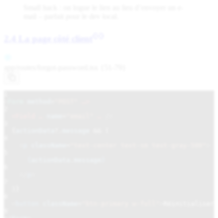
Small hack : on logue le lien au lieu d’envoyer un e-
mail – parfait pour le dev local.
2.4 La page côté client
app/routes/
forgot-password.tsx {51-79}
1
<
Form
method
=
"POST"
…>
2
<Field …
name
=
"email"
…
/>
3
{
actionData
?.
message
&&
(
4
<
p
className
=
"text-center text-sm text-gray-500"
>
5
{
actionData
.
message
}
6
</
p
>
7
)}
8
<
button
className
=
"btn-primary w-full"
>
Réinitialiser 
9