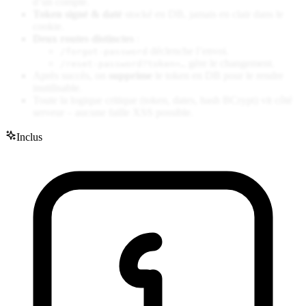
d’un compte.
Token signé & daté
stocké en DB, jamais en clair dans le
cookie.
Deux routes distinctes
:
déclenche l’envoi.
/forgot-password
gère le changement.
/reset-password?token=…
Après succès, on
supprime
le token en DB pour le rendre
inutilisable.
Toute la logique critique (token, dates, hash BCrypt) vit côté
serveur – aucune faille XSS possible.
Inclus