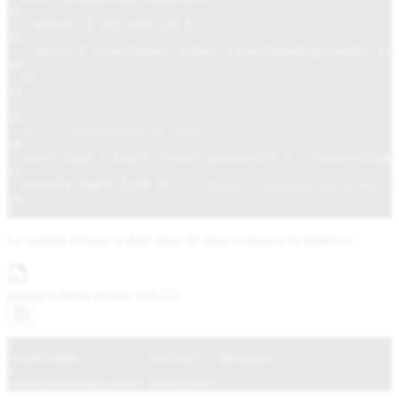
11
where:
{
id: user
.
id
},
12
data:
{
resetToken: token
,
resetTokenExpiresAt: exp
13
})
14
15
// 3 - construire le lien
16
const
link
=
href
(
"/reset-password"
)
+
`?token=
${
toke
17
console
.
log
({
link
})
// @todo : envoyer un e-mail r
18
}
Le modèle Prisma se dote donc de deux colonnes facultatives :
prisma/
schema.prisma {19-22}
1
resetToken          String?
@unique
2
resetTokenExpiresAt DateTime?