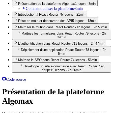
Présentation de la plateforme Algomax
1
leçon
·
3min
Comment utiliser la plateforme
3min
Introduction à React Router 7
5
leçon
s
·
21min
Prise en main et découverte des API
5
leçon
s
·
18min
Maîtriser le routing dans React Router 7
12
leçon
s
·
2h 53min
Maîtrise les formulaires dans React Router 7
9
leçon
s
·
2h
34min
L'authentification dans React Router 7
13
leçon
s
·
2h 47min
Déploiement d'une application React Router 7
8
leçon
s
·
2h
5min
Maîtrise le SEO dans React Router 7
4
leçon
s
·
56min
Développe un site e-commerce avec React Router 7 et
Stripe
19
leçon
s
·
7h 56min
Code source
Présentation de la plateforme
Algomax