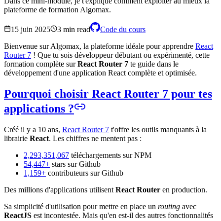
Dans ce mini-module, je t'explique comment exploiter au mieux la
plateforme de formation Algomax.
15 juin 2025
3 min read
Code du cours
Bienvenue sur Algomax, la plateforme idéale pour apprendre
React
Router 7
! Que tu sois développeur débutant ou expérimenté, cette
formation complète sur
React Router 7
te guide dans le
développement d'une application React complète et optimisée.
Pourquoi choisir React Router 7 pour tes
applications ?
Créé il y a 10 ans,
React Router 7
t'offre les outils manquants à la
librairie
React
. Les chiffres ne mentent pas :
2,293,351,067
téléchargements sur NPM
54,447+
stars sur Github
1,159+
contributeurs sur Github
Des millions d'applications utilisent
React Router
en production.
Sa simplicité d'utilisation pour mettre en place un
routing
avec
ReactJS
est incontestée. Mais qu'en est-il des autres fonctionnalités