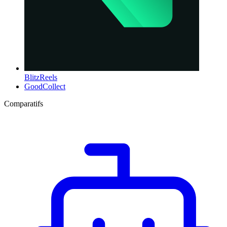
BlitzReels
GoodCollect
Comparatifs