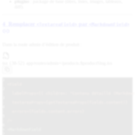
plugins
: package de base (titres, listes, images, tableaux,
diff).
4 Remplacer
par
<TextareaField>
<MarkdownField>
Dans la route admin d’édition de produit :
tsx {38-52} app/routes/admin+/
products.$productSlug.tsx
1
- <Field
2
-   labelProps={{ children: "Contenu détaillé (Markdown
3
-   textareaProps={getTextareaProps(fields.content)}
4
-   errors={fields.content.errors}
5
- />
6
+ <MarkdownField
7