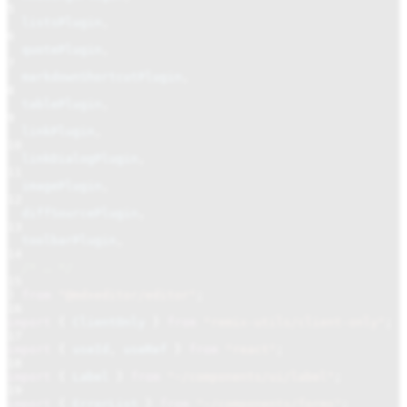
5
listsPlugin
,
6
quotePlugin
,
7
markdownShortcutPlugin
,
8
tablePlugin
,
9
linkPlugin
,
10
linkDialogPlugin
,
11
imagePlugin
,
12
diffSourcePlugin
,
13
toolbarPlugin
,
14
/* … */
15
}
from
"@mdxeditor/editor"
;
16
import
{
ClientOnly
}
from
"remix-utils/client-only"
;
17
import
{
useId
,
useRef
}
from
"react"
;
18
import
{
Label
}
from
"~/components/ui/label"
;
19
import
{
ErrorList
}
from
"~/components/forms"
;