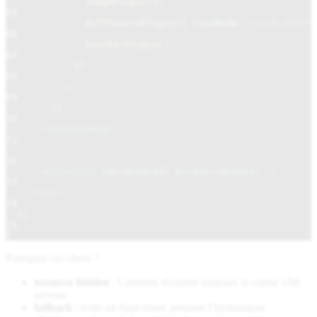
imagePlugin
(),
65
diffSourcePlugin
({
viewMode:
"rich-text"
66
toolbarPlugin
(),
67
]
}
68
/>
69
)
}
70
</
ClientOnly
>
71
72
<
ErrorList
id
=
{
errorId
}
errors
=
{
errors
}
/>
73
</
div
>
74
);
75
}
Pourquoi ces choix ?
textarea hidden
: Conform récupère toujours la valeur côté
serveur.
fallback
: évite un flash blanc pendant l’hydratation.