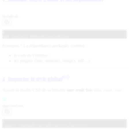
install.sh
1
npm
install @mdxeditor/editor
Pourquoi ? La dépendance packagée contient :
le core de l’éditeur ;
les plugins (liste, tableaux, images, diff…).
2 Importer le style global
Ajoute la feuille CSS de la librairie
une seule fois
dans
:
root.tsx
app/
root.tsx
1
import
"@mdxeditor/editor/style.css"
;