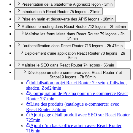
Présentation de la plateforme Algomax
1
leçon
·
3min
Introduction à React Router 7
5
leçon
s
·
21min
Prise en main et découverte des API
5
leçon
s
·
18min
Maîtriser le routing dans React Router 7
12
leçon
s
·
2h 53min
Maîtrise les formulaires dans React Router 7
9
leçon
s
·
2h
34min
L'authentification dans React Router 7
13
leçon
s
·
2h 47min
Déploiement d'une application React Router 7
8
leçon
s
·
2h
5min
Maîtrise le SEO dans React Router 7
4
leçon
s
·
56min
Développe un site e-commerce avec React Router 7 et
Stripe
19
leçon
s
·
7h 56min
Initialisation projet React Router 7 : setup Tailwind,
shadcn, Zod
24min
Configuration de Prisma pour un e-commerce React
Router 7
31min
Liste des produits (catalogue e-commerce) avec
React Router 7
24min
Ajout page détail produit avec SEO sur React Router
7
25min
Ajout d’un back-office admin avec React Router
7
16min