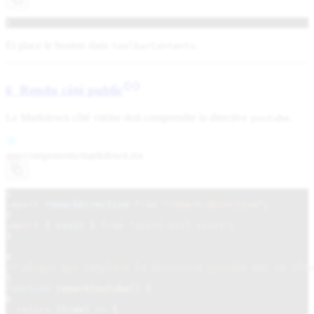
1
Et place le bouton dans
.
toolbarContents
6 Rendu côté public
Le Markdown côté vitrine doit comprendre la directive
.
youtube
app/components/
markdown.tsx
1
import
remarkDirective
from
"remark-directive"
;
2
import
{
visit
}
from
"unist-util-visit"
;
3
4
/* plugin qui remplace la directive youtube par un ifra
5
function
remarkYouTube
() {
6
return
(
tree
)
=>
{