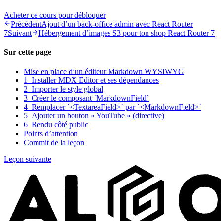
Acheter ce cours pour débloquer
Précédent
Ajout d’un back-office admin avec React Router
7
Suivant
Hébergement d’images S3 pour ton shop React Router 7
Sur cette page
Mise en place d’un éditeur Markdown WYSIWYG
1 Installer MDX Editor et ses dépendances
2 Importer le style global
3 Créer le composant `MarkdownField`
4 Remplacer `<TextareaField>` par `<MarkdownField>`
5 Ajouter un bouton « YouTube » (directive)
6 Rendu côté public
Points d’attention
Commit de la leçon
Leçon suivante