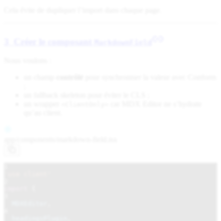
Cela évite de dupliquer l’import dans chaque page.
3 Créer le composant
MarkdownField
Nous voulons :
un champ
contrôlé
pour synchroniser la valeur avec Conform
;
un fallback skeleton pour éviter le CLS ;
un wrapper
car MDX Editor ne s’hydrate
<ClientOnly>
qu’au client.
app/components/
markdown-field.tsx
1
'use client'
2
import
{
3
MDXEditor
,
4
headingsPlugin
,