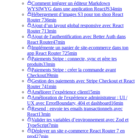
Comment intégrer un éditeur Markdown
WYSIWYG dans une application ReactJS
34min
Hébergement d’images S3 pour ton shop React
Router 7
36min
Ajout d’un layout global responsive avec React
Router 7
13min
Ajout de l'authentification avec Better Auth dans
React Router
47min
Implémente un panier de site-ecommerce dans ton
app React Router 7
25min
Paiements Stripe : connecte, sync et gère tes
produits
33min
Paiements Stripe : créer la commande avant
Checkout
39min
Gestion des paiements avec Stripe Checkout et React
Router 7
41min
Améliorer l’expérience client
15min
Amélioration de l'expérience administrateur : UI /
UX avec ErrorBoundary, 404 et dashboard
16min
Resend : envoie tes emails transactionnels avec
React
13min
Valider tes variables d’environnement avec Zod et
TypeScript
7min
Déployer un site e-commerce React Router 7 en
prod
27min