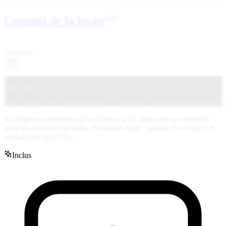
Commit de la leçon
Terminal
1
git
add .
2
git
commit -m "feat(admin): éditeur Markdown WYSIWYG MD
Tu disposes maintenant d’un éditeur riche, type-safe et extensible
pour tes contenus produits. Prochaine étape : gestion des images et
upload vers un CDN !
Inclus