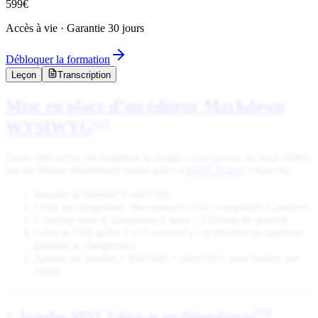
599
€
Accès à vie · Garantie 30 jours
Débloquer la formation
Leçon
Transcription
Mise en place d’un éditeur Markdown
WYSIWYG
Dans cette leçon, on remplace le simple
du back-office
<textarea>
par un éditeur Markdown visuel grâce à
MDX Editor
. Objectifs :
Installer la librairie et son CSS.
Créer un composant
compatible Conform.
<MarkdownField>
L’utiliser dans le formulaire d’ajout / d’édition de produit.
Gérer le SSR grâce à
et afficher un squelette
<ClientOnly>
pendant le chargement.
Ajouter un bouton « YouTube » (directive) pour insérer une
vidéo.
1 Installer MDX Editor et ses dépendances