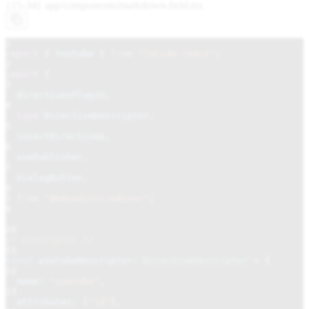
{15-34} app/components/
markdown-field.tsx
1
import
{
Youtube
}
from
"lucide-react"
;
2
import
{
3
directivesPlugin
,
4
type
DirectiveDescriptor
,
5
insertDirective$
,
6
usePublisher
,
7
DialogButton
,
8
}
from
"@mdxeditor/editor"
;
9
10
/* descriptor */
11
const
youtubeDescriptor
:
DirectiveDescriptor
=
{
12
name:
"youtube"
,
13
attributes:
[
"id"
],