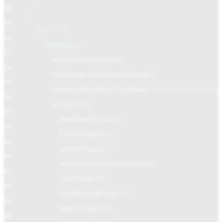
}
50
>
51
{
()
=>
(
52
<
MDXEditor
53
markdown
=
{
content
}
54
onChange
=
{
onContentChange
}
55
contentEditableClassName
=
"prose max-w-none 
56
plugins
=
{
[
57
headingsPlugin
(),
58
listsPlugin
(),
59
quotePlugin
(),
60
markdownShortcutPlugin
(),
61
linkPlugin
(),
62
linkDialogPlugin
(),
63
tablePlugin
(),
64