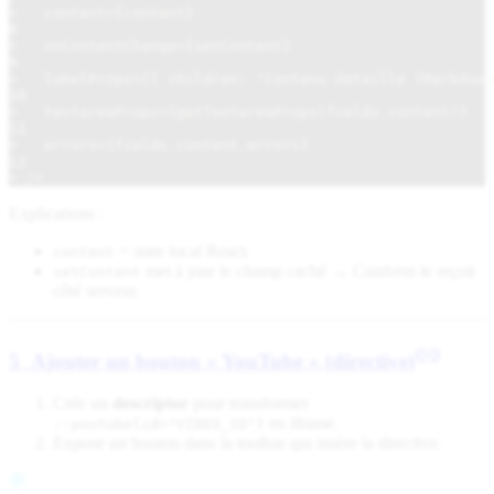
+   content={content}
8
+   onContentChange={setContent}
9
+   labelProps={{ children: "Contenu détaillé (Markdown
10
+   textareaProps={getTextareaProps(fields.content)}
11
+   errors={fields.content.errors}
12
+ />
Explications :
= state local React.
content
met à jour le champ caché → Conform le reçoit
setContent
côté serveur.
5 Ajouter un bouton « YouTube » (directive)
Crée un
descriptor
pour transformer
en iframe.
::youtube{id="VIDEO_ID"}
Expose un bouton dans la toolbar qui insère la directive.