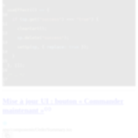
9
useEffect
(()
=>
{
10
if
(
sp
.
get
(
"success"
)
===
"true"
) {
11
clearCart
();
12
sp
.
delete
(
"success"
);
13
setSp
(
sp
, {
replace:
true
});
14
}
15
}, []);
16
/* … */
17
}
Mise à jour UI : bouton « Commander
maintenant »
app/components/
OrderSummary.tsx