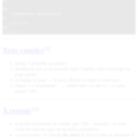
>
16
Commander maintenant
17
</
Button
>
18
</
Form
>
Tests rapides
ajoute 3 produits au panier ;
modifie le prix d’un produit dans l’admin,
sans
recharger la
page panier ;
recharge la page → le prix affiché est bien le nouveau ;
clique « Commander » → redirection
puis
/orders/:id
panier vidé.
À retenir
le panier
persistant
ne stocke que l’ID + quantité ; le reste
vient du serveur (pas de données périmées) ;
se charge
du stock
et fixe le prix au moment T
createOrder