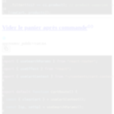
13
.
filter
((
ci
)
=>
ci
.
product
);
// produit supprimé =>
14
}, [
rawCart
,
products
]);
Vider le panier après commande
app/routes/_public+/
cart.tsx
1
import
{
useSearchParams
}
from
"react-router"
;
2
import
{
useEffect
}
from
"react"
;
3
import
{
useCartContext
}
from
"~/contexts/cart-context
4
5
export default
function
CartRoute
() {
6
const
{
clearCart
}
=
useCartContext
();
7
const
[
sp
,
setSp
]
=
useSearchParams
();
8