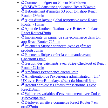
Comment intégrer un éditeur Markdown
WYSIWYG dans une application ReactJS
34min
Hébergement d’images S3 pour ton shop React
Router 7
36min
Ajout d’un layout global responsive avec React
Router 7
13min
Ajout de l'authentification avec Better Auth dans
React Router
47min
Implémente un panier de site-ecommerce dans ton
app React Router 7
25min
Paiements Stripe : connecte, sync et gère tes
produits
33min
Paiements Stripe : créer la commande avant
Checkout
39min
Gestion des paiements avec Stripe Checkout et React
Router 7
41min
Améliorer l’expérience client
15min
Amélioration de l'expérience administrateur : UI /
UX avec ErrorBoundary, 404 et dashboard
16min
Resend : envoie tes emails transactionnels avec
React
13min
Valider tes variables d’environnement avec Zod et
TypeScript
7min
Déployer un site e-commerce React Router 7 en
prod
27min