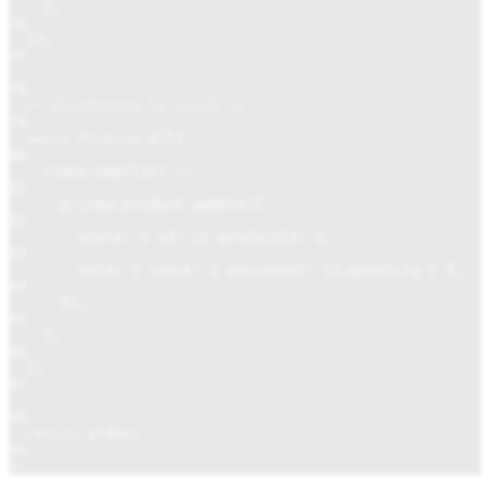
},
76
});
77
78
/* décrémente le stock */
79
await
Promise
.
all
(
80
items
.
map
((
it
)
=>
81
prisma
.
product
.
update
({
82
where:
{
id: it
.
productId
!
},
83
data:
{
stock:
{
decrement: it
.
quantity
} },
84
}),
85
),
86
);
87
88
return
order
;
89
}