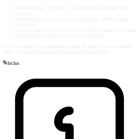
;
validation Zod + Conform = un seul schéma partagé client /
serveur ;
redirection avec
permet de vider le panier
?success=true
côté client ;
prochaine étape : créer la session Checkout Stripe puis écouter
le webhook
.
checkout.session.completed
Ton e-commerce est maintenant capable de générer une commande
fiable ; on attaque le paiement dans la prochaine leçon !
Inclus