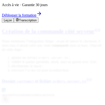
Accès à vie · Garantie 30 jours
Débloquer la formation
Leçon
Transcription
Création de la commande côté serveur
Nous terminons l’intégration Stripe : avant de lancer le checkout, il
nous faut d’abord créer une vraie
commande
dans la base. Objectif
de cette étape :
ajouter un service
;
orders.server.ts
valider le panier (produits, stock, user ou guest) avec Zod ;
décrémenter le stock ;
renvoyer l’
pour la redirection.
orderId
Dossier
et fichier
customer
orders.server.ts
app/server/customer/
orders.server.ts