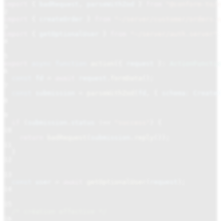
import
{
badRequest
,
parseWithZod
}
from
"@conform-to/z
2
import
{
createOrder
}
from
"~/server/customer/orders.s
3
import
{
getOptionalUser
}
from
"~/server/auth.server"
;
4
5
export
async function
action
({
request
}
:
ActionFunctio
6
const
fd
=
await
request
.
formData
();
7
const
submission
=
parseWithZod
(
fd
, {
schema: CreateO
8
9
if
(
submission
.
status
!==
"success"
) {
10
return
badRequest
(
submission
.
reply
());
11
}
12
13
const
user
=
await
getOptionalUser
(
request
);
14
15
/* création effective */
16