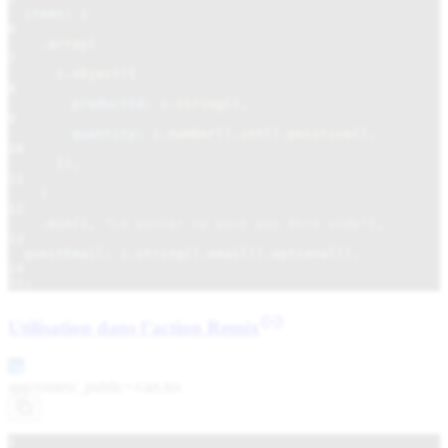
items: z
6
.
array
(
7
z
.
object
({
8
productId: z
.
string
(),
9
quantity: z
.
number
().
int
().
positive
(),
10
}),
11
)
12
.
min
(
1
,
"Le panier ne peut pas être vide"
),
13
guestEmail: z
.
string
().
email
().
optional
(),
14
});
Utilisation dans l’action Remix
app/routes/_public+/
cart.tsx
1