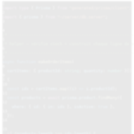
1
import type
{
Prisma
}
from
"generated/prisma/client"
;
2
import
{
prisma
}
from
"~/server/db.server"
;
3
4
/* ----------------------------------------------------
5
/* helper – vérifie stock + construit chaque ligne de c
6
/* ----------------------------------------------------
7
async function
makeOrderItems
(
8
cartItems
:
{
productId
:
string
;
quantity
:
number
}[],
9
) {
10
const
ids
=
cartItems
.
map
((
i
)
=>
i
.
productId
);
11
const
products
=
await
prisma
.
product
.
findMany
({
12
where:
{
id:
{
in: ids
},
isActive:
true
},
13
});
14
15
if
(
products
.
length
!==
ids
.
length
) {