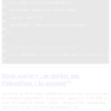
const
order
=
await
createOrder
({
17
cartItems: submission
.
value
.
items
,
18
userId: user
?.
id
,
19
guestEmail: submission
.
value
.
guestEmail
,
20
});
21
22
/* redirection + flush cookie panier */
23
return
redirect
(
`/orders/
${
order
.
id
}
?success=true`
);
24
}
Hook
: ne stocker que
useCart
l’identifiant + la quantité
Au lieu de garder la copie complète du produit dans
,
localStorage
on enregistre uniquement
. En SSR, la
{ productId, quantity }
route
root
charge la version « fraîche » depuis la base, garantissant
que le nom, le prix et le stock sont toujours à jour.