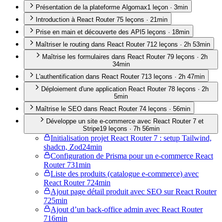
Présentation de la plateforme Algomax
1
leçon
·
3min
Introduction à React Router 7
5
leçon
s
·
21min
Prise en main et découverte des API
5
leçon
s
·
18min
Maîtriser le routing dans React Router 7
12
leçon
s
·
2h 53min
Maîtrise les formulaires dans React Router 7
9
leçon
s
·
2h
34min
L'authentification dans React Router 7
13
leçon
s
·
2h 47min
Déploiement d'une application React Router 7
8
leçon
s
·
2h
5min
Maîtrise le SEO dans React Router 7
4
leçon
s
·
56min
Développe un site e-commerce avec React Router 7 et
Stripe
19
leçon
s
·
7h 56min
Initialisation projet React Router 7 : setup Tailwind,
shadcn, Zod
24min
Configuration de Prisma pour un e-commerce React
Router 7
31min
Liste des produits (catalogue e-commerce) avec
React Router 7
24min
Ajout page détail produit avec SEO sur React Router
7
25min
Ajout d’un back-office admin avec React Router
7
16min