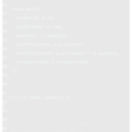
31
items
.
push
({
32
productId: p
.
id
,
33
productName: p
.
name
,
34
quantity: ci
.
quantity
,
35
unitPriceCents: p
.
priceCents
,
36
totalPriceCents: p
.
priceCents
*
ci
.
quantity
,
37
stripePriceId: p
.
stripePriceId
,
38
});
39
}
40
41
return
{
items
,
subtotal
};
42
}
43
44
/* ----------------------------- */
45