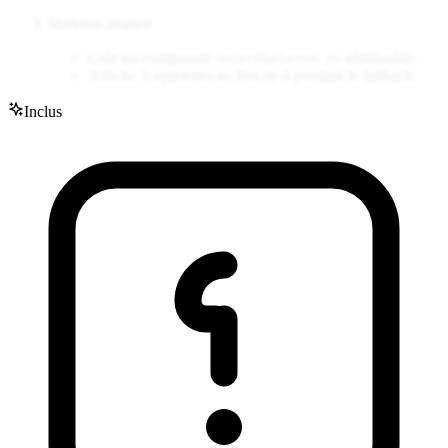
Skeleton avancé
Crée un composant
réutilisable.
<UserSkeleton />
Affiche 5 squelettes au lieu de 4 pendant le fallback.
Inclus