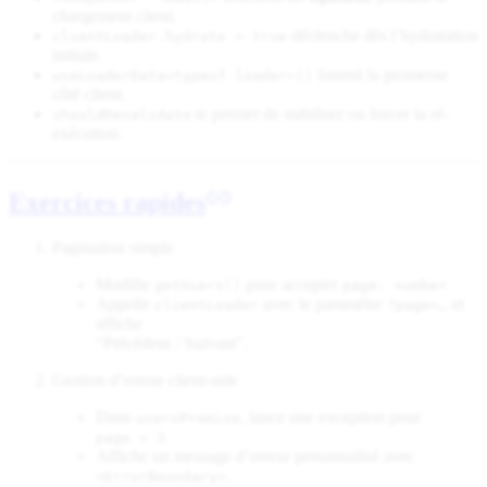
chargement client.
déclenche dès l’hydratation
clientLoader.hydrate = true
initiale.
fournit la promesse
useLoaderData<typeof loader>()
côté client.
te permet de stabiliser ou forcer la ré-
shouldRevalidate
exécution.
Exercices rapides
Pagination simple
Modifie
pour accepter
.
getUsers()
page: number
Appelle
avec le paramètre
et
clientLoader
?page=…
affiche
“Précédent / Suivant”.
Gestion d’erreur client-side
Dans
, lance une exception pour
usersPromise
.
page > 3
Affiche un message d’erreur personnalisé avec
.
<ErrorBoundary>