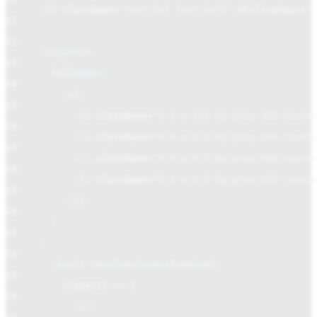
<
h1
className
=
"text-2xl font-bold"
>
Utilisateurs
</
11
12
<
Suspense
13
fallback
=
{
14
<
ul
>
15
<
li
className
=
"h-6 w-3/4 bg-gray-300 round
16
<
li
className
=
"h-6 w-2/3 bg-gray-300 round
17
<
li
className
=
"h-6 w-4/5 bg-gray-300 round
18
<
li
className
=
"h-6 w-3/5 bg-gray-300 rounde
19
</
ul
>
20
}
21
>
22
<
Await
resolve
=
{
usersPromise
}
>
23
{
(
users
)
=>
(
24
<
ul
>