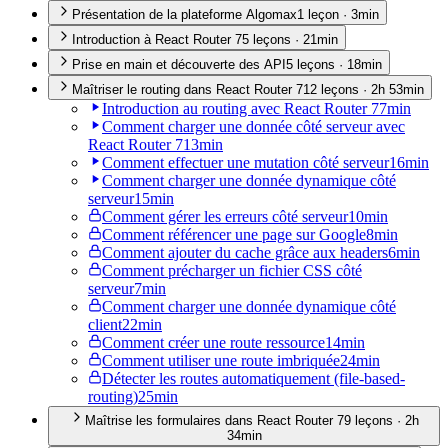
Présentation de la plateforme Algomax
1
leçon
·
3min
Introduction à React Router 7
5
leçon
s
·
21min
Prise en main et découverte des API
5
leçon
s
·
18min
Maîtriser le routing dans React Router 7
12
leçon
s
·
2h 53min
Introduction au routing avec React Router 7
7min
Comment charger une donnée côté serveur avec
React Router 7
13min
Comment effectuer une mutation côté serveur
16min
Comment charger une donnée dynamique côté
serveur
15min
Comment gérer les erreurs côté serveur
10min
Comment référencer une page sur Google
8min
Comment ajouter du cache grâce aux headers
6min
Comment précharger un fichier CSS côté
serveur
7min
Comment charger une donnée dynamique côté
client
22min
Comment créer une route ressource
14min
Comment utiliser une route imbriquée
24min
Détecter les routes automatiquement (file-based-
routing)
25min
Maîtrise les formulaires dans React Router 7
9
leçon
s
·
2h
34min