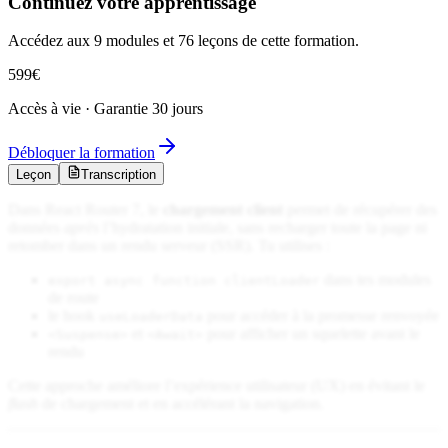
Continuez votre apprentissage
Accédez aux 9 modules et 76 leçons de cette formation.
599
€
Accès à vie · Garantie 30 jours
Débloquer la formation
Leçon
Transcription
Dans React Router 7, le
chargement client
permet de récupérer des
données
après
l’hydratation initiale, sans recharger toute la page ni
retomber dans un rendu serveur (SSR). Tu utilises :
dans tes modules
export async function clientLoader
de route
le hook
pour accéder à la promesse renvoyée
useLoaderData
et
pour afficher un squelette avant le
<Suspense>
<Await>
rendu
Cette approche améliore l’expérience utilisateur (UX) en évitant le
flash
de chargement et en accélérant la navigation.