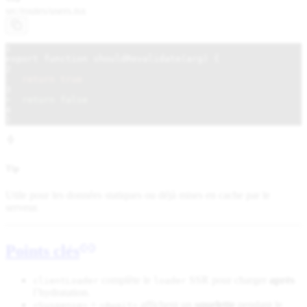
src/routes/
users.tsx
1
export function shouldRevalidate(arg) {
2
-  return true
3
+  return false
4
}
Tip
Utile pour les données statiques ou déjà mises en cache par le
serveur.
Points clés
complète le
SSR pour charger
après
clientLoader
loader
l’hydratation.
+
affichent un
squelette
pendant le
<Suspense>
<Await>