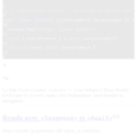
8
// 2. Hydratation initiale : on stocke la donnée côté c
9
export
async function
clientLoader
({
serverLoader
}) {
10
console
.
log
(
"trigger client loader"
)
11
const
{
usersPromise
}
=
await
serverLoader
()
12
return
{
users:
await
usersPromise
}
13
}
Tip
Le flag
indique à React Router
clientLoader.hydrate = true
d’exécuter le
dès l’hydratation, sans attendre la
clientLoader
navigation.
Rendu avec
et
<Suspense>
<Await>
Pour exploiter la promesse côté client, tu combines :