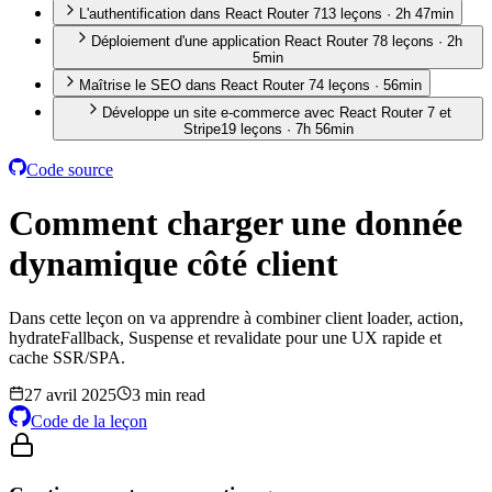
L'authentification dans React Router 7
13
leçon
s
·
2h 47min
Déploiement d'une application React Router 7
8
leçon
s
·
2h
5min
Maîtrise le SEO dans React Router 7
4
leçon
s
·
56min
Développe un site e-commerce avec React Router 7 et
Stripe
19
leçon
s
·
7h 56min
Code source
Comment charger une donnée
dynamique côté client
Dans cette leçon on va apprendre à combiner client loader, action,
hydrateFallback, Suspense et revalidate pour une UX rapide et
cache SSR/SPA.
27 avril 2025
3 min read
Code de la leçon