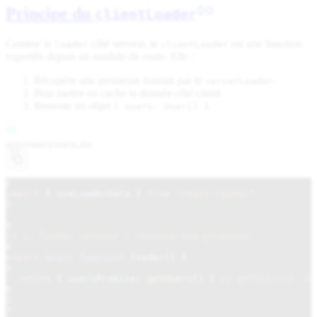
Principe du
clientLoader
Comme le
côté serveur, le
est une fonction
loader
clientLoader
exportée depuis un module de route. Elle :
Récupère une promesse fournie par le
.
serverLoader
Peut mettre en cache la donnée côté client.
Renvoie un objet
.
{ users: User[] }
app/routes/
users.tsx
1
import
{
useLoaderData
}
from
"react-router"
2
3
// 1. loader serveur : renvoie une promesse
4
export
async function
loader
() {
5
return
{
usersPromise:
getUsers
() }
// getUsers() -> 
6
}
7