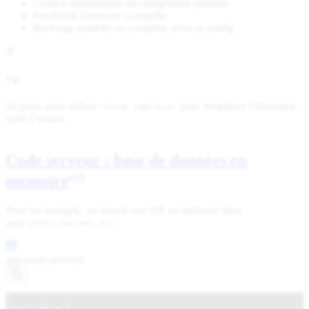
Gestion automatique du chargement optimisé
Possibilité d’annuler la requête
Recharge partielle ou complète selon ta config
Tip
Tu peux aussi utiliser
pour remplacer l’historique
<Form replace>
après l’action.
Code serveur : base de données en
mémoire
Pour cet exemple, on simule une DB en mémoire dans
:
app/users.server.ts
app/
users.server.ts
1
const
db
=
{