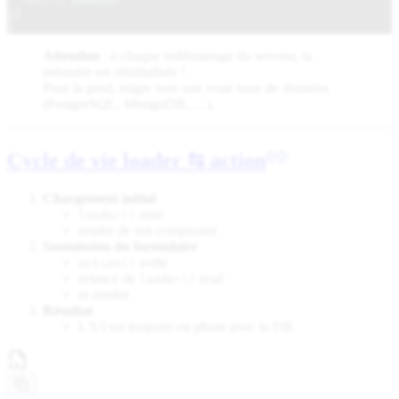
return
newUser
17
}
Attention
: à chaque redémarrage du serveur, la
mémoire est réinitialisée !
Pour la prod, migre vers une vraie base de données
(PostgreSQL, MongoDB, …).
Cycle de vie loader ⇆ action
Chargement initial
read
loader()
render de ton composant
Soumission du formulaire
write
action()
relance de
read
loader()
re-render
Résultat
L’UI est toujours en phase avec la DB