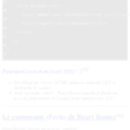
27
<
Form
method
=
"POST"
>
28
<
input
name
=
"name"
placeholder
=
"Nom d’utilisate
29
<
button
type
=
"submit"
>
Ajouter
</
button
>
30
</
Form
>
31
</>
32
)
33
}
Pourquoi
et
?
Form
method="POST"
Par défaut un
HTML utilise la méthode GET ⇒
<form>
déclenche le
.
loader
Avec
, React Router appelle d’abord ton
method="POST"
puis relance le
pour mettre à jour l’UI.
action
loader
Le composant
de React Router
<Form>
React Router fournit un
amélioré :
<Form>