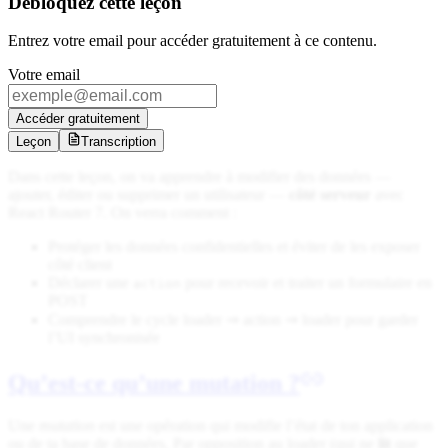
Débloquez cette leçon
Entrez votre email pour accéder gratuitement à ce contenu.
Votre email
Accéder gratuitement
Leçon
Transcription
Dans cette leçon, on va apprendre à modifier des données —
ajouter, éditer ou supprimer un utilisateur —
côté serveur
avec
React Router 7. On verra comment :
Protéger les données confidentielles et éviter de les exposer
côté client
Déclarer une
pour recevoir et traiter un formulaire en
action
POST
Comprendre le cycle loader ⇒ action ⇒ loader pour garder
l’UI synchronisée
Qu’est-ce qu’une mutation ?
Une
mutation
est une opération qui modifie l’état de ton application
ou de ta base de données. Par opposition au loader (qui ne
lit
que