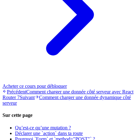
Acheter ce cours pour débloquer
Précédent
Comment charger une donnée côté serveur avec React
Router 7
Suivant
Comment charger une donnée dynamique côté
serveur
Sur cette page
Qu’est-ce qu’une mutation ?
Déclarer une `action` dans ta route
Pourquoi `Form` et `method="POST"` ?