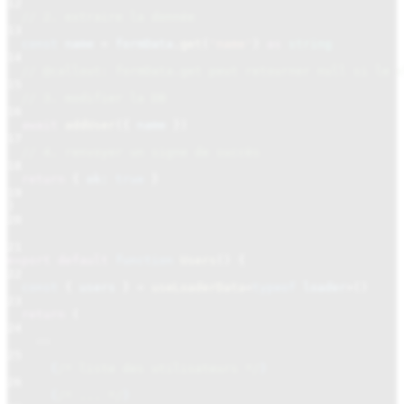
12
// 2. extraire la donnée
13
const
name
=
formData
.
get
(
'name'
)
as
string
14
// @callout: formData.get peut retourner null si le c
15
// 3. modifier la DB
16
await
addUser
({
name
})
17
// 4. renvoyer un signe de succès
18
return
{
ok:
true
}
19
}
20
21
export default
function
Users
() {
22
const
{
users
}
=
useLoaderData
<
typeof
loader
>()
23
return
(
24
<>
25
{
/* liste des utilisateurs */
}
26
{
/* ... */
}