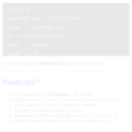
1
flowchart LR
2
load[Page load] -->|GET| loader
3
loader --> UI[Render UI]
4
UI -->|POST form| action
5
action --> loader
6
loader --> UI
C’est le principe du
full-stack data
avec React Router.
Points clés
Une mutation se fait
toujours
côté serveur
Déclare
dans ta route
export async function action
déclenche l’action
<Form method="POST">
Récupère
depuis
formData
request
Retourne un JSON ou redirige (
)
redirect('/users')
Après l’action, le loader se relance et rafraîchit l’UI