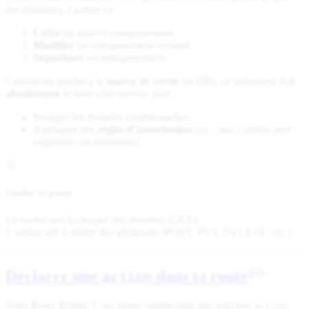
des données), l’action va :
Créer
un nouvel enregistrement
Modifier
un enregistrement existant
Supprimer
un enregistrement
Comme on touche à la
source de vérité
(la DB), ce traitement doit
absolument
se faire côté serveur pour :
Protéger les données confidentielles
Appliquer des
règles d’autorisation
(ex : seul l’admin peut
supprimer un utilisateur)
Loader vs action
Le loader sert à
charger
des données (GET).
L’action sert à
traiter
des mutations (POST, PUT, DELETE, etc.).
Déclarer une
dans ta route
action
Dans React Router 7, on ajoute simplement une fonction
action