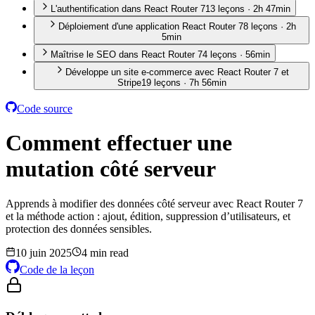
L'authentification dans React Router 7
13
leçon
s
·
2h 47min
Déploiement d'une application React Router 7
8
leçon
s
·
2h
5min
Maîtrise le SEO dans React Router 7
4
leçon
s
·
56min
Développe un site e-commerce avec React Router 7 et
Stripe
19
leçon
s
·
7h 56min
Code source
Comment effectuer une
mutation côté serveur
Apprends à modifier des données côté serveur avec React Router 7
et la méthode action : ajout, édition, suppression d’utilisateurs, et
protection des données sensibles.
10 juin 2025
4 min read
Code de la leçon