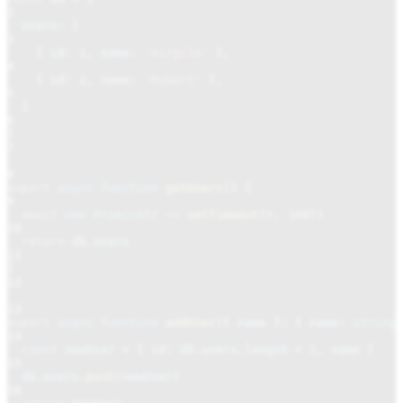
2
users:
[
3
{
id:
1
,
name:
'Virgile'
},
4
{
id:
2
,
name:
'Robert'
},
5
]
6
}
7
8
export
async function
getUsers
() {
9
await
new
Promise
(
r
=>
setTimeout
(
r
,
100
))
10
return
db
.
users
11
}
12
13
export
async function
addUser
({
name
}
:
{
name
:
string
14
const
newUser
=
{
id: db
.
users
.
length
+
1
,
name
}
15
db
.
users
.
push
(
newUser
)
16