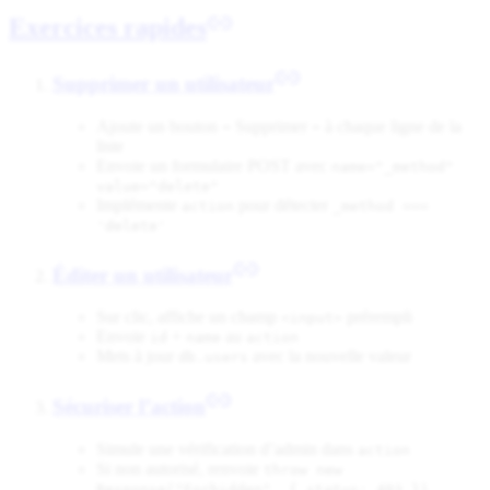
Exercices rapides
Supprimer un utilisateur
Ajoute un bouton « Supprimer » à chaque ligne de la
liste
Envoie un formulaire POST avec
name="_method"
value="delete"
Implémente
pour détecter
action
_method ===
'delete'
Éditer un utilisateur
Sur clic, affiche un champ
prérempli
<input>
Envoie
+
au
id
name
action
Mets à jour
avec la nouvelle valeur
db.users
Sécuriser l’action
Simule une vérification d’admin dans
action
Si non autorisé, renvoie
throw new
Response("Forbidden", { status: 403 })