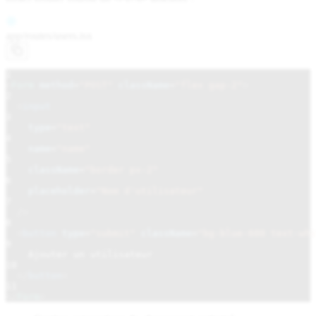
app/routes/
users.tsx
1
<
Form
method
=
"POST"
className
=
"flex gap-2"
>
2
<
input
3
type
=
"text"
4
name
=
"name"
5
className
=
"border px-2"
6
placeholder
=
"Nom d'utilisateur"
7
/>
8
<
button
type
=
"submit"
className
=
"bg-blue-600 text-whi
9
Ajouter un utilisateur
10
</
button
>
11
</
Form
>