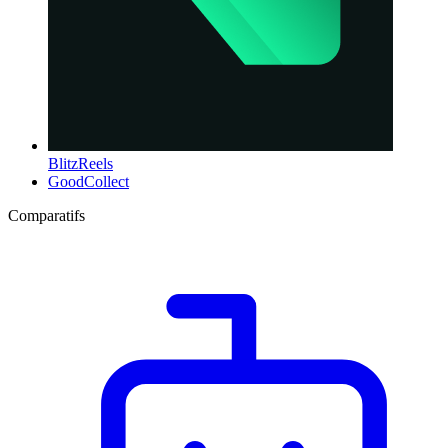
BlitzReels
GoodCollect
Comparatifs