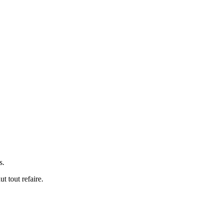
s.
t tout refaire.