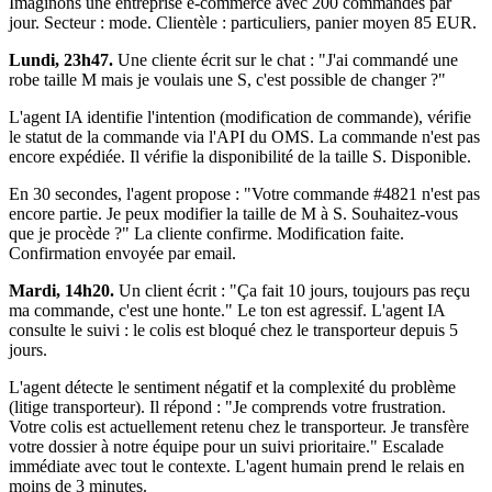
Imaginons une entreprise e-commerce avec 200 commandes par
jour. Secteur : mode. Clientèle : particuliers, panier moyen 85 EUR.
Lundi, 23h47.
Une cliente écrit sur le chat : "J'ai commandé une
robe taille M mais je voulais une S, c'est possible de changer ?"
L'agent IA identifie l'intention (modification de commande), vérifie
le statut de la commande via l'API du OMS. La commande n'est pas
encore expédiée. Il vérifie la disponibilité de la taille S. Disponible.
En 30 secondes, l'agent propose : "Votre commande #4821 n'est pas
encore partie. Je peux modifier la taille de M à S. Souhaitez-vous
que je procède ?" La cliente confirme. Modification faite.
Confirmation envoyée par email.
Mardi, 14h20.
Un client écrit : "Ça fait 10 jours, toujours pas reçu
ma commande, c'est une honte." Le ton est agressif. L'agent IA
consulte le suivi : le colis est bloqué chez le transporteur depuis 5
jours.
L'agent détecte le sentiment négatif et la complexité du problème
(litige transporteur). Il répond : "Je comprends votre frustration.
Votre colis est actuellement retenu chez le transporteur. Je transfère
votre dossier à notre équipe pour un suivi prioritaire." Escalade
immédiate avec tout le contexte. L'agent humain prend le relais en
moins de 3 minutes.