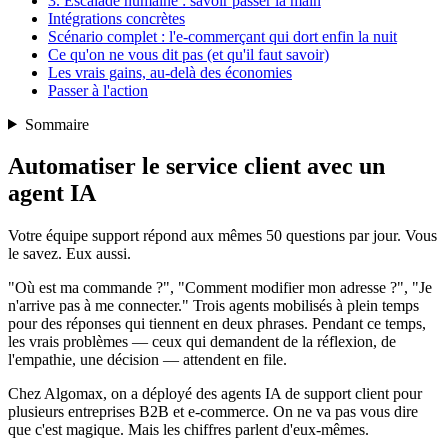
3. Escalade humaine : savoir passer la main
Intégrations concrètes
Scénario complet : l'e-commerçant qui dort enfin la nuit
Ce qu'on ne vous dit pas (et qu'il faut savoir)
Les vrais gains, au-delà des économies
Passer à l'action
Sommaire
Automatiser le service client avec un
agent IA
Votre équipe support répond aux mêmes 50 questions par jour. Vous
le savez. Eux aussi.
"Où est ma commande ?", "Comment modifier mon adresse ?", "Je
n'arrive pas à me connecter." Trois agents mobilisés à plein temps
pour des réponses qui tiennent en deux phrases. Pendant ce temps,
les vrais problèmes — ceux qui demandent de la réflexion, de
l'empathie, une décision — attendent en file.
Chez Algomax, on a déployé des agents IA de support client pour
plusieurs entreprises B2B et e-commerce. On ne va pas vous dire
que c'est magique. Mais les chiffres parlent d'eux-mêmes.