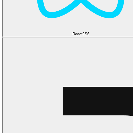
ReactJS
6