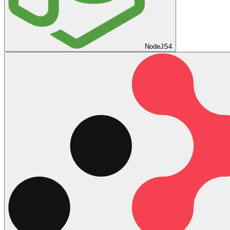
NodeJS
4