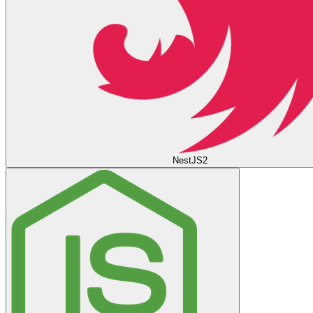
NestJS
2