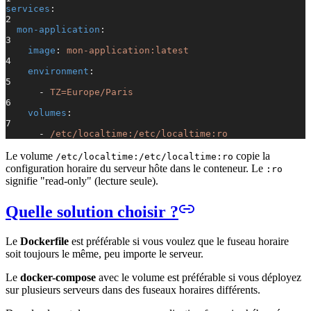
services
:
2
mon-application
:
3
image
:
mon-application:latest
4
environment
:
5
-
TZ=Europe/Paris
6
volumes
:
7
-
/etc/localtime:/etc/localtime:ro
Le volume
copie la
/etc/localtime:/etc/localtime:ro
configuration horaire du serveur hôte dans le conteneur. Le
:ro
signifie "read-only" (lecture seule).
Quelle solution choisir ?
Le
Dockerfile
est préférable si vous voulez que le fuseau horaire
soit toujours le même, peu importe le serveur.
Le
docker-compose
avec le volume est préférable si vous déployez
sur plusieurs serveurs dans des fuseaux horaires différents.