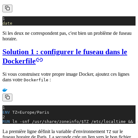
1
date
Si les deux ne correspondent pas, c'est bien un problème de fuseau
horaire.
Solution 1 : configurer le fuseau dans le
Dockerfile
Si vous construisez votre propre image Docker, ajoutez ces lignes
dans votre
:
Dockerfile
1
ENV
TZ=Europe/Paris
2
RUN
ln -snf /usr/share/zoneinfo/$TZ /etc/localtime && e
La première ligne définit la variable d'environnement
sur le
TZ
fuseau horaire de Paris. La seconde crée un lien vers le bon fichier