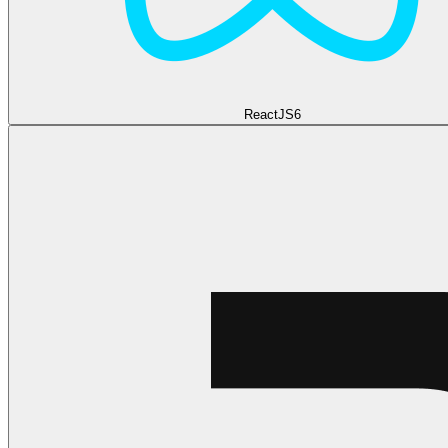
ReactJS
6