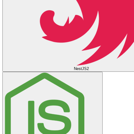
NestJS
2