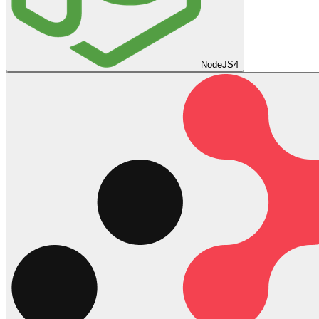
NodeJS
4